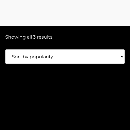
Showing all 3 results
Presale
OMAR AKHRIF, O.M.M. – HUMAN ERROR VALUE EP
110,00
Lei
IDRA Records