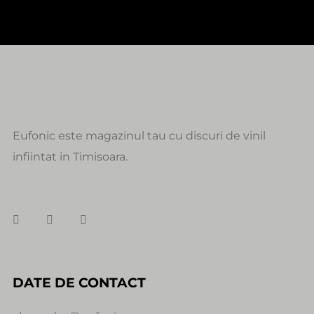
Eufonic este magazinul tau cu discuri de vinil
infiintat in Timisoara.
DATE DE CONTACT