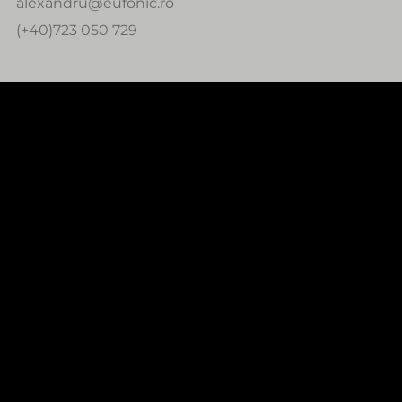
alexandru@eufonic.ro
(+40)723 050 729
0:00
0:00
NECESARE
Contul meu
Cum comand?
Cum platesc?
Politica de retur
Urmareste comanda
INFORMATII UTILE
Confidentialitate