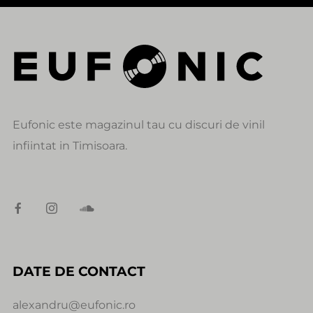
Eufonic este magazinul tau cu discuri de vinil
infiintat in Timisoara.
DATE DE CONTACT
alexandru@eufonic.ro