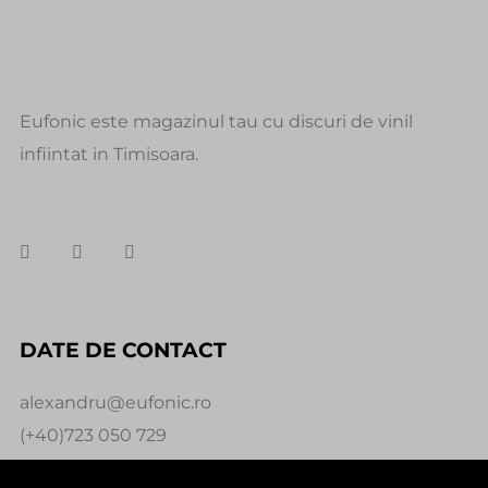
Eufonic este magazinul tau cu discuri de vinil
infiintat in Timisoara.
DATE DE CONTACT
alexandru@eufonic.ro
(+40)723 050 729