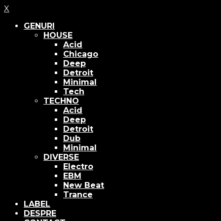
X
GENURI
HOUSE
Acid
Chicago
Deep
Detroit
Minimal
Tech
TECHNO
Acid
Deep
Detroit
Dub
Minimal
DIVERSE
Electro
EBM
New Beat
Trance
LABEL
DESPRE