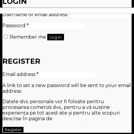
LOGIN
X
Username or email address
*
Password
*
Remember me
Log in
Lost your password?
REGISTER
Email address
*
A link to set a new password will be sent to your email
address.
Datele dvs. personale vor fi folosite pentru
procesarea comenzii dvs., pentru a vă susține
experiența pe tot acest site și pentru alte scopuri
descrise în pagina de
privacy policy
.
Register