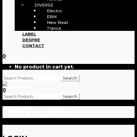
DIVERSE
Electro
EBM
New Beat
Trance
LABEL
DESPRE
CONTACT
0
No product in cart yet.
0
CONTUL MEU