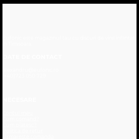
Eufonic este magazinul tau cu discuri de vinil infiintat
in Timisoara.
DATE DE CONTACT
alexandru@eufonic.ro
(+40)723 050 729
NECESARE
Contul meu
Cum comand?
Cum platesc?
Politica de retur
Urmareste comanda