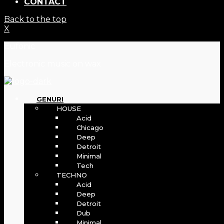
CONTACT
Back to the top
X
Eufonic
Electronic music on wax
GENURI
HOUSE
Acid
Chicago
Deep
Detroit
Minimal
Tech
TECHNO
Acid
Deep
Detroit
Dub
Minimal