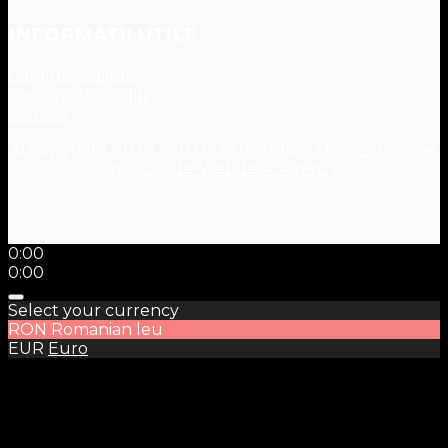
INFORMATII UTILE
Confidentialitate
Termeni si conditii
Cookies
© Copyright 2020 - 2021 - EUFONIC -
Magazin online
realizat de Webdesk Agency
0:00
0:00
Select your currency
RON
Romanian leu
EUR
Euro