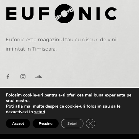
Eufonic este magazinul tau cu discuri de vinil
infiintat in Timisoara.
Folosim cookie-uri pentru a-ti oferi cea mai buna experienta pe
situl nostru.
DATE DE CONTACT
Poti afla mai multe despre ce cookie-uri folosim sau sa le
dezactivezi in
setari
.
0:00
2:00
alexandru@eufonic.ro
CLOSE GDPR COOK
Accept
Resping
Setari
(+40)723 050 729
Don't Go
Retrospect