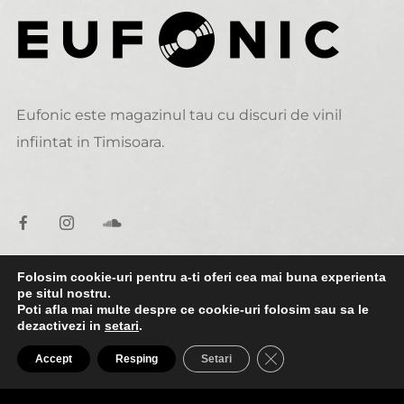
Eufonic este magazinul tau cu discuri de vinil
infiintat in Timisoara.
Folosim cookie-uri pentru a-ti oferi cea mai buna experienta
pe situl nostru.
DATE DE CONTACT
Poti afla mai multe despre ce cookie-uri folosim sau sa le
dezactivezi in
setari
.
0:00
2:00
alexandru@eufonic.ro
CLOSE GDPR COO
Accept
Resping
Setari
(+40)723 050 729
A1. Ocean T - Never Enough
Ocean T