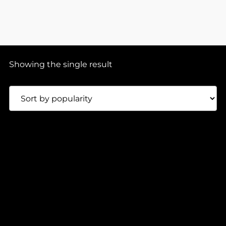
Showing the single result
0:00
2:00
90,00
Lei
NOT EVEN NOTICED – ETEUS (1×12″)
Fast At Work