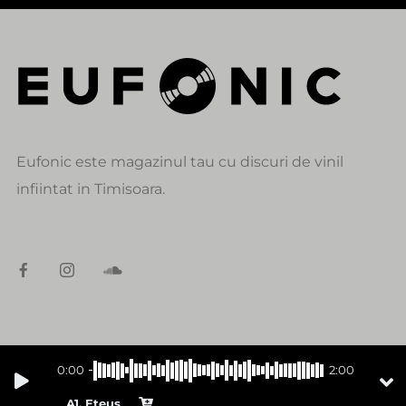
Eufonic este magazinul tau cu discuri de vinil
infiintat in Timisoara.
DATE DE CONTACT
0:00
2:00
alexandru@eufonic.ro
A1. Eteus