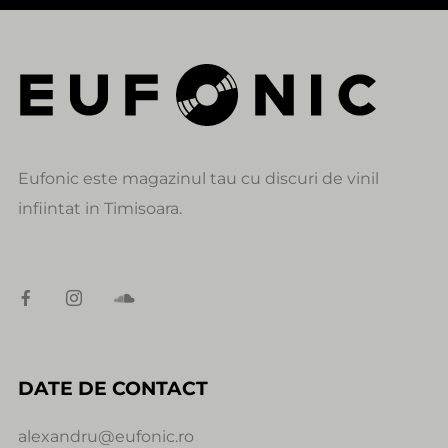
Eufonic este magazinul tau cu discuri de vinil
infiintat in Timisoara.
DATE DE CONTACT
alexandru@eufonic.ro