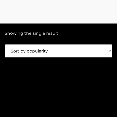
Showing the single result
90,00
Lei
GERD – GENTLE INTENSITY
Andarta