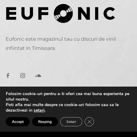
Eufonic este magazinul tau cu discuri de vinil
infiintat in Timisoara.
Folosim cookie-uri pentru a-ti oferi cea mai buna experienta pe
situl nostru.
DATE DE CONTACT
Poti afla mai multe despre ce cookie-uri folosim sau sa le
dezactivezi in
setari
.
0:00
1:59
alexandru@eufonic.ro
CLOSE GDPR COOK
Accept
Resping
Setari
(+40)723 050 729
a1-Dustwork