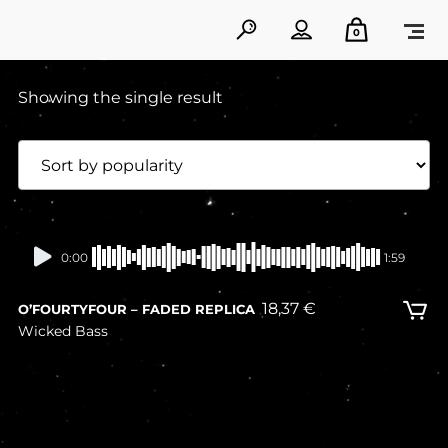
0
Showing the single result
In stock
0:00
1:59
18,37
€
O’FOURTYFOUR – FADED REPLICA
Wicked Bass