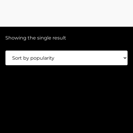
Showing the single result
Presale
95,00
Lei
BOINK – LIQUID ASSETS EP
Dance Property