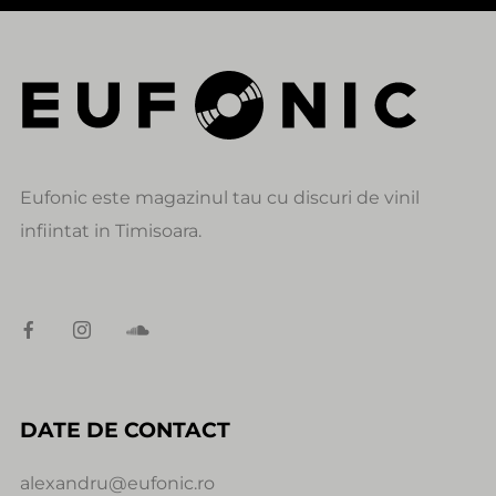
Eufonic este magazinul tau cu discuri de vinil
infiintat in Timisoara.
DATE DE CONTACT
alexandru@eufonic.ro