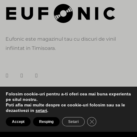
Eufonic este magazinul tau cu discuri de vinil
infiintat in Timisoara.
Folosim cookie-uri pentru a-ti oferi cea mai buna experienta
pe situl nostru.
DATE DE CONTACT
Poti afla mai multe despre ce cookie-uri folosim sau sa le
dezactivezi in
setari
.
0:00
1:30
alexandru@eufonic.ro
CLOSE GDPR COO
Accept
Resping
Setari
(+40)723 050 729
Pushing My Buttons
Andre Zimmer