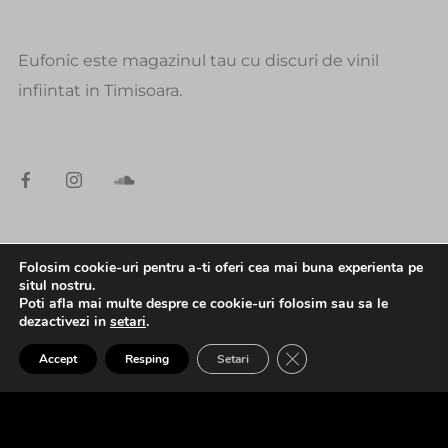
Eufonic este magazinul tau cu discuri de vinil
infiintat in Timisoara.
Folosim cookie-uri pentru a-ti oferi cea mai buna experienta pe
DATE DE CONTACT
situl nostru.
Poti afla mai multe despre ce cookie-uri folosim sau sa le
alexandru@eufonic.ro
dezactivezi in
setari
.
0:00
1:30
(+40)723 050 729
CLOSE GDPR COOK
Accept
Resping
Setari
a. Synthetic