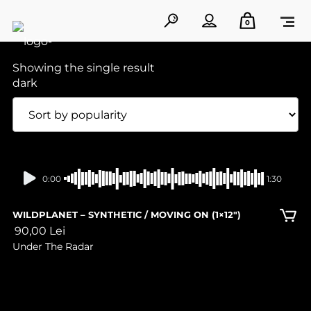
0
Showing the single result
In stock
0:00
1:30
WILDPLANET – SYNTHETIC / MOVING ON (1×12″)
90,00
Lei
Under The Radar