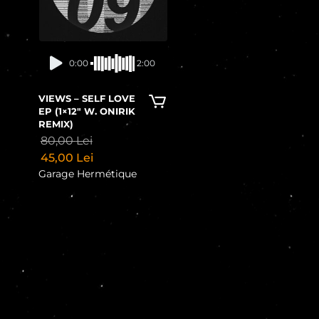
0:00
2:00
VIEWS – SELF LOVE
EP (1×12″ W. ONIRIK
REMIX)
80,00
Lei
45,00
Lei
Garage Hermétique