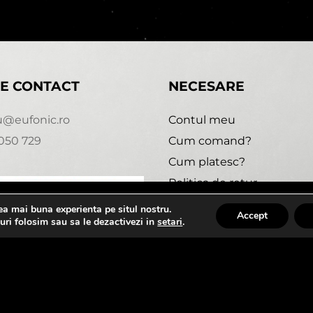
E CONTACT
NECESARE
u@eufonic.ro
Contul meu
050 729
Cum comand?
Cum platesc?
Politica de retur
Urmareste comanda
cea mai buna experienta pe situl nostru.
2:00
Accept
uri folosim sau sa le dezactivezi in
setari
.
 2020 - 2021 - EUFONIC -
Magazin online realizat de We