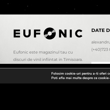
DATE D
alexandr
(+40)723 
Eufonic este magazinul tau cu
discuri de vinil infiintat in Timisoara.
Folosim cookie-uri pentru a-ti oferi 
0:00
Poti afla mai multe despre ce cookie-
© Copyright