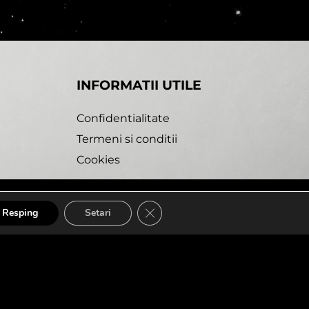
INFORMATII UTILE
Confidentialitate
Termeni si conditii
Cookies
A1. Eends (snippet)
CLOSE GDPR COOKIE BANNE
Resping
Setari
bdesk Agency