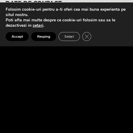
DATE DE CONTACT
Folosim cookie-uri pentru a-ti oferi cea mai buna experienta pe
situl nostru.
alexandru@eufonic.ro
Poti afla mai multe despre ce cookie-uri folosim sau sa le
dezactivezi in
setari
.
(+40)723 050 729
0:00
1:30
CLOSE GDPR COOK
Accept
Resping
Setari
A1. Shikasta - Within A Dream (Original Mix)
Shikasta
NECESARE
Contul meu
Cum comand?
Cum platesc?
Politica de retur
Urmareste comanda