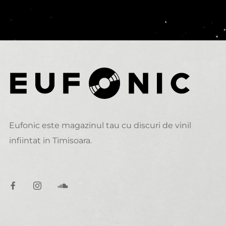
Eufonic este magazinul tau cu discuri de vinil
infiintat in Timisoara.