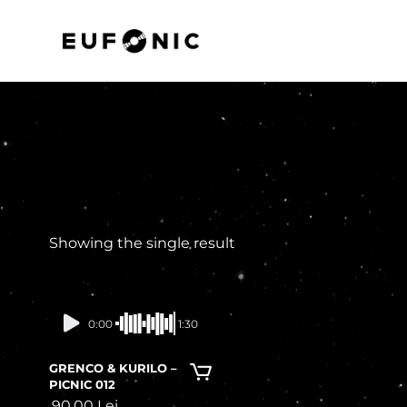
Showing the single result
In stock
0:00
1:30
GRENCO & KURILO –
PICNIC 012
90,00
Lei