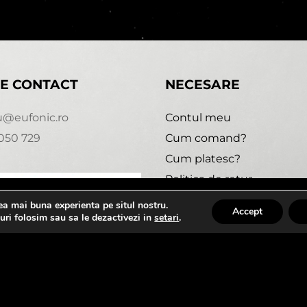
E CONTACT
NECESARE
u@eufonic.ro
Contul meu
050 729
Cum comand?
Cum platesc?
Politica de retur
Urmareste comanda
cea mai buna experienta pe situl nostru.
1:30
Accept
uri folosim sau sa le dezactivezi in
setari
.
 2020 - 2021 - EUFONIC -
Magazin online realizat de We