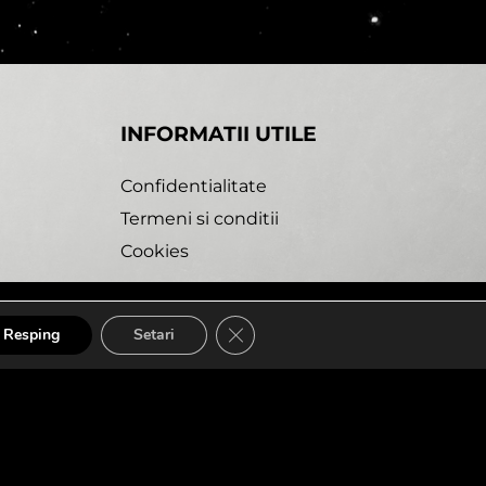
INFORMATII UTILE
Confidentialitate
Termeni si conditii
Cookies
A1.-Grenco_transcendental
CLOSE GDPR COOKIE BANNE
Resping
Setari
bdesk Agency