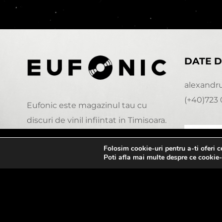
DATE D
alexandr
(+40)723 
Eufonic este magazinul tau cu
discuri de vinil infiintat in Timisoara.
Folosim cookie-uri pentru a-ti oferi 
0:00
Poti afla mai multe despre ce cookie-
© Copyright