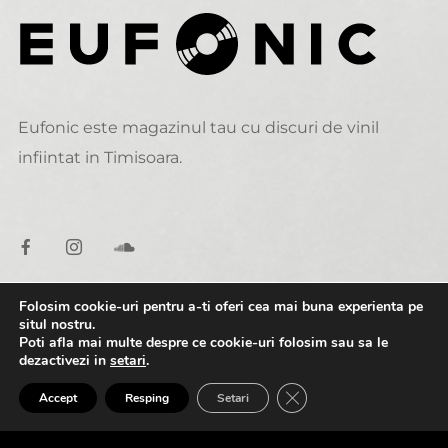
Eufonic este magazinul tau cu discuri de vinil
infiintat in Timisoara.
Folosim cookie-uri pentru a-ti oferi cea mai buna experienta pe
situl nostru.
DATE DE CONTACT
Poti afla mai multe despre ce cookie-uri folosim sau sa le
dezactivezi in
setari
.
0:00
2:00
alexandru@eufonic.ro
CLOSE GDPR COOK
Accept
Resping
Setari
(+40)723 050 729
A1. Per Hammar - Sidewinder [CLIP]