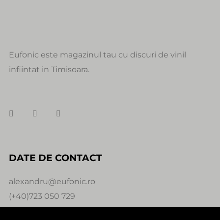
Eufonic este magazinul tau cu discuri de vinil
infiintat in Timisoara.
DATE DE CONTACT
alexandru@eufonic.ro
(+40)723 050 729