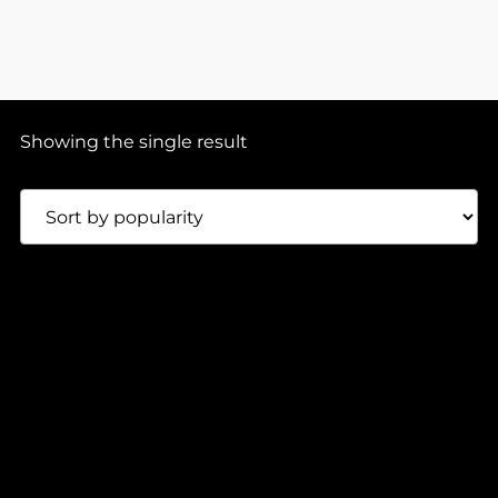
Showing the single result
140,00
Lei
NATE OLDFIELD – OOZ006
OOZ