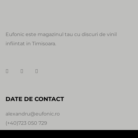
Eufonic este magazinul tau cu discuri de vinil
infiintat in Timisoara.
DATE DE CONTACT
alexandru@eufonic.ro
(+40)723 050 729