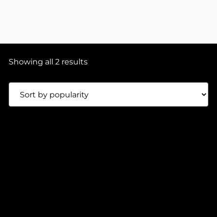
Showing all 2 results
100,00
Lei
HARRY WILLS – HUSH EP (1×12″)
Mood Waves