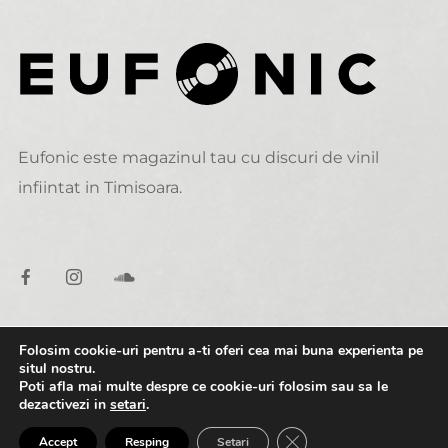
Eufonic este magazinul tau cu discuri de vinil
infiintat in Timisoara.
Folosim cookie-uri pentru a-ti oferi cea mai buna experienta pe
DATE DE CONTACT
situl nostru.
Poti afla mai multe despre ce cookie-uri folosim sau sa le
dezactivezi in
setari
.
alexandru@eufonic.ro
0:00
1:56
CLOSE GDPR COOK
Accept
Resping
Setari
(+40)723 050 729