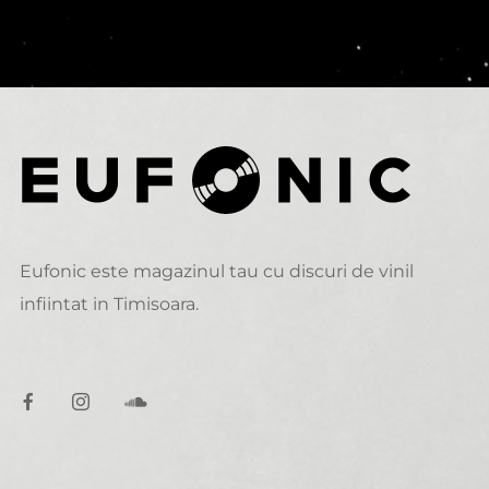
Eufonic este magazinul tau cu discuri de vinil
infiintat in Timisoara.