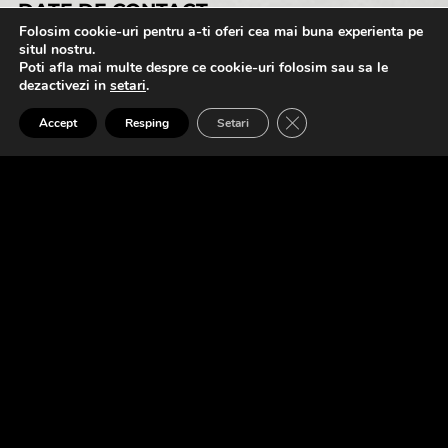
DATE DE CONTACT
Folosim cookie-uri pentru a-ti oferi cea mai buna experienta pe
situl nostru.
alexandru@eufonic.ro
Poti afla mai multe despre ce cookie-uri folosim sau sa le
dezactivezi in
setari
.
(+40)723 050 729
0:00
2:08
CLOSE GDPR COOK
Accept
Resping
Setari
A1.Squel
NECESARE
Contul meu
Cum comand?
Cum platesc?
Politica de retur
Urmareste comanda