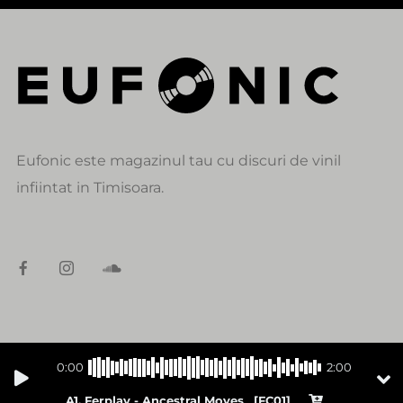
Eufonic este magazinul tau cu discuri de vinil
infiintat in Timisoara.
DATE DE CONTACT
0:00
2:00
alexandru@eufonic.ro
A1. Ferplay - Ancestral Moves _[FC01]