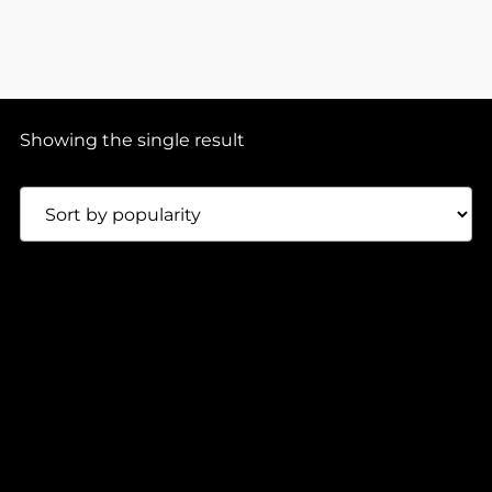
Showing the single result
Presale
0:00
2:00
100,00
Lei
FERPLAY – ELECTRIC WAVES EP
Flux Code Recordings