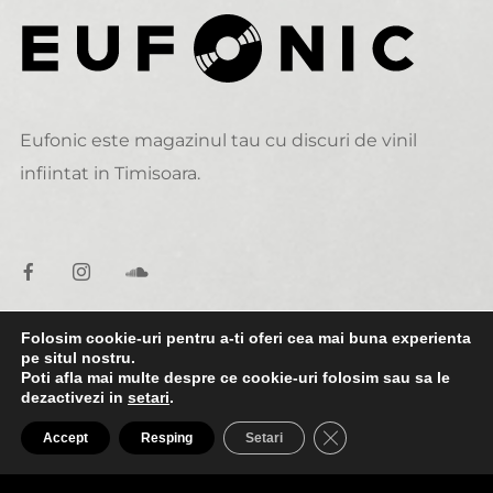
Eufonic este magazinul tau cu discuri de vinil
infiintat in Timisoara.
Folosim cookie-uri pentru a-ti oferi cea mai buna experienta
pe situl nostru.
DATE DE CONTACT
Poti afla mai multe despre ce cookie-uri folosim sau sa le
dezactivezi in
setari
.
0:00
1:30
alexandru@eufonic.ro
CLOSE GDPR COO
Accept
Resping
Setari
(+40)723 050 729
A1 - Festina Lente