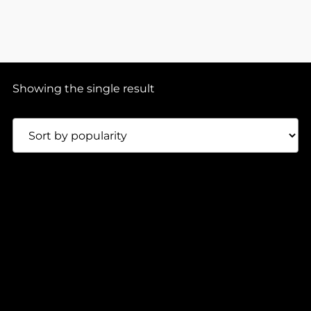
Showing the single result
In stock
0:00
2:00
90,00
Lei
VARIOUS ARTISTS – SIKU SERIES 007
SIKU