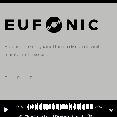
Eufonic este magazinul tau cu discuri de vinil
infiintat in Timisoara.
DATE DE CONTACT
0:00
2:00
alexandru@eufonic.ro
A1. Christian - Lucid Dreams (2 min)