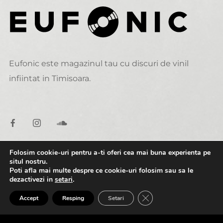
Eufonic este magazinul tau cu discuri de vinil
infiintat in Timisoara.
Folosim cookie-uri pentru a-ti oferi cea mai buna experienta pe
situl nostru.
DATE DE CONTACT
Poti afla mai multe despre ce cookie-uri folosim sau sa le
dezactivezi in
setari
.
0:00
2:00
alexandru@eufonic.ro
CLOSE GDPR COOK
Accept
Resping
Setari
(+40)723 050 729
A1. Michelle - Esperando