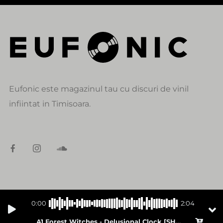
Eufonic este magazinul tau cu discuri de vinil
infiintat in Timisoara.
DATE DE CONTACT
0:00
2:04
alexandru@eufonic.ro
A1 Forest Witches - Delusional Clock [SHROOM07]