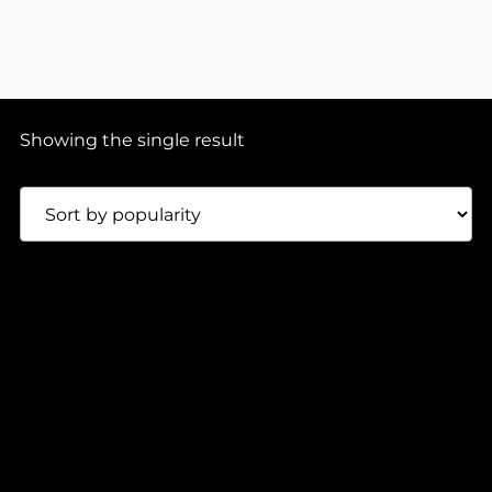
Showing the single result
0:00
2:04
100,00
Lei
FOREST WITCHES – DUALITY (1×12″)
JUNCTION FOREST