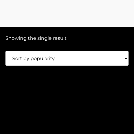
Showing the single result
90,00
Lei
DREAMLOGIC – REZ15FIFTEEN
KMA60 Rezpektiva