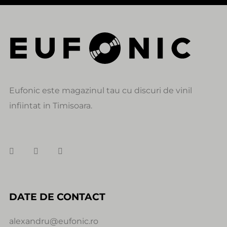
Eufonic este magazinul tau cu discuri de vinil
infiintat in Timisoara.
DATE DE CONTACT
alexandru@eufonic.ro