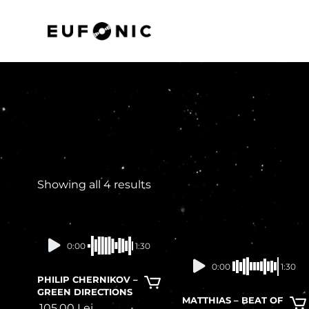
Showing all 4 results
In stock
0:00
1:30
0:00
1:30
PHILIP CHERNIKOV –
GREEN DIRECTIONS
MATTHIAS – BEAT OF
105,00
Lei