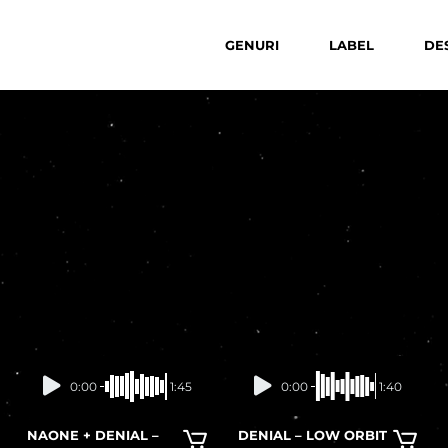
GENURI
LABEL
DE
0:00
1:45
0:00
1:40
NAONE + DENIAL –
DENIAL – LOW ORBIT