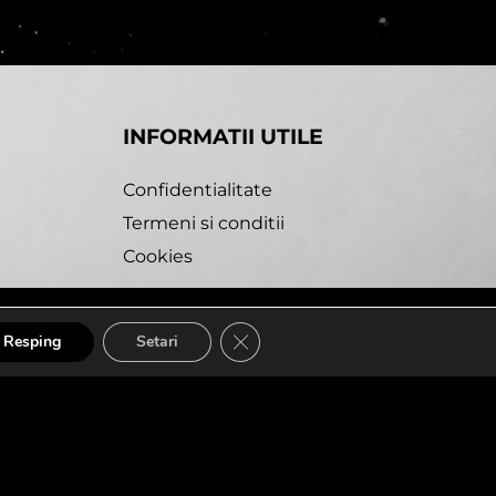
INFORMATII UTILE
Confidentialitate
Termeni si conditii
Cookies
a1. philip chernikov - bunda (snippet)
CLOSE GDPR COOKIE BANNE
Resping
Setari
bdesk Agency