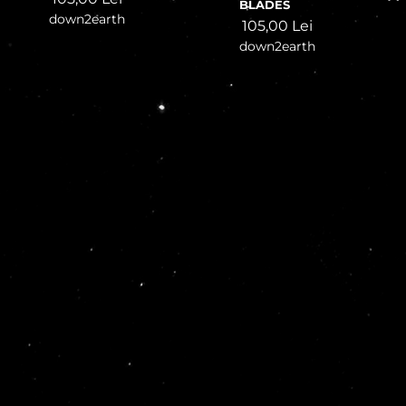
BLADES
down2earth
105,00
Lei
down2earth