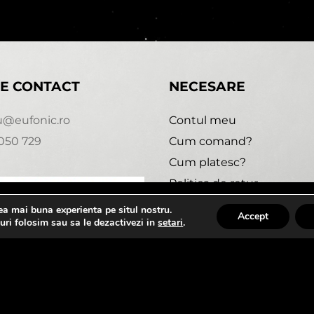
E CONTACT
NECESARE
u@eufonic.ro
Contul meu
050 729
Cum comand?
Cum platesc?
Politica de retur
Urmareste comanda
cea mai buna experienta pe situl nostru.
1:30
Accept
uri folosim sau sa le dezactivezi in
setari
.
 2020 - 2021 - EUFONIC -
Magazin online realizat de We