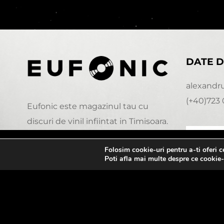
DATE D
alexandr
(+40)723 
Eufonic este magazinul tau cu
discuri de vinil infiintat in Timisoara.
Folosim cookie-uri pentru a-ti oferi 
0:00
Poti afla mai multe despre ce cookie-
© Copyright