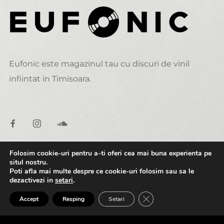
Eufonic este magazinul tau cu discuri de vinil
infiintat in Timisoara.
Folosim cookie-uri pentru a-ti oferi cea mai buna experienta pe
situl nostru.
DATE DE CONTACT
Poti afla mai multe despre ce cookie-uri folosim sau sa le
dezactivezi in
setari
.
0:00
1:30
alexandru@eufonic.ro
CLOSE GDPR COOK
Accept
Resping
Setari
(+40)723 050 729
A1.-Club-Is-Open-90s