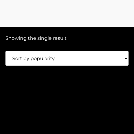
Showing the single result
In stock
0:00
2:00
100,00
Lei
VA – SHIFT FREQUENCIES VOL. 2 (1×12″)
Shift Frequencies