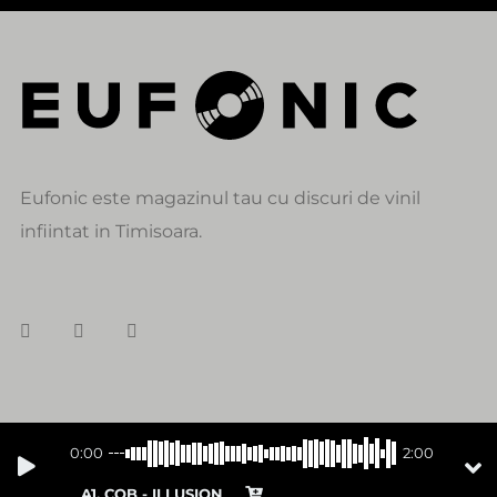
Eufonic este magazinul tau cu discuri de vinil
infiintat in Timisoara.
DATE DE CONTACT
0:00
2:00
alexandru@eufonic.ro
A1. COB - ILLUSION