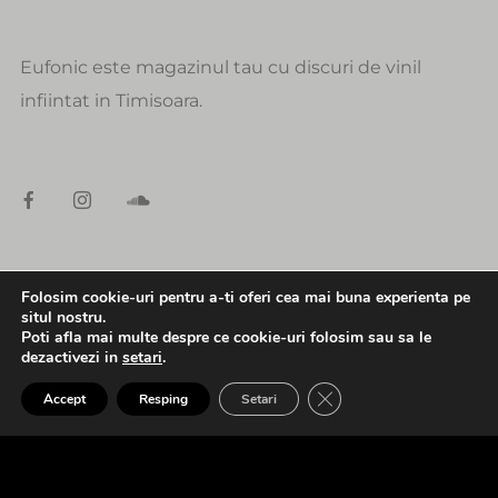
Eufonic este magazinul tau cu discuri de vinil
infiintat in Timisoara.
Folosim cookie-uri pentru a-ti oferi cea mai buna experienta pe
DATE DE CONTACT
situl nostru.
Poti afla mai multe despre ce cookie-uri folosim sau sa le
alexandru@eufonic.ro
dezactivezi in
setari
.
0:00
2:00
(+40)723 050 729
CLOSE GDPR COOK
Accept
Resping
Setari
A1. Surrender Your Fantasy