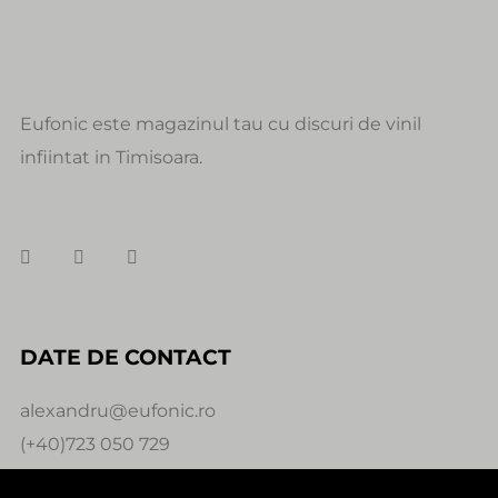
Eufonic este magazinul tau cu discuri de vinil
infiintat in Timisoara.
DATE DE CONTACT
alexandru@eufonic.ro
(+40)723 050 729