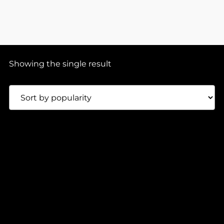
Showing the single result
110,00
Lei
B.MCQUEEN & PRIORI – ALLERGIC
NAFF