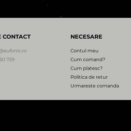
E CONTACT
NECESARE
@eufonic.ro
Contul meu
50 729
Cum comand?
Cum platesc?
Politica de retur
Urmareste comanda
0:00
 2020 - 2021 - EUFONIC -
Magazin online realizat de We