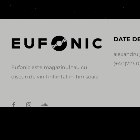
DATE D
alexandru
(+40)723 0
Eufonic este magazinul tau cu
discuri de vinil infiintat in Timisoara.
0:00
© Copyright