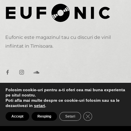
Eufonic este magazinul tau cu discuri de vinil
infiintat in Timisoara.
Folosim cookie-uri pentru a-ti oferi cea mai buna experienta
pe situl nostru.
DATE DE CONTACT
Poti afla mai multe despre ce cookie-uri folosim sau sa le
dezactivezi in
setari
.
0:00
0:00
alexandru@eufonic.ro
CLOSE GDPR COO
Accept
Resping
Setari
(+40)723 050 729