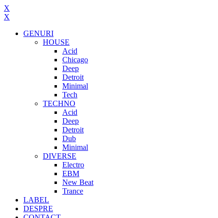
X
X
GENURI
HOUSE
Acid
Chicago
Deep
Detroit
Minimal
Tech
TECHNO
Acid
Deep
Detroit
Dub
Minimal
DIVERSE
Electro
EBM
New Beat
Trance
LABEL
DESPRE
CONTACT