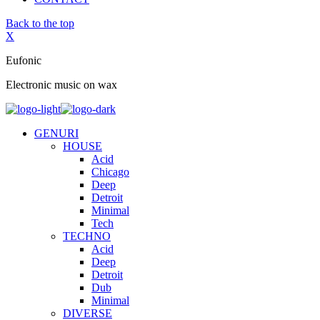
Back to the top
X
Eufonic
Electronic music on wax
GENURI
HOUSE
Acid
Chicago
Deep
Detroit
Minimal
Tech
TECHNO
Acid
Deep
Detroit
Dub
Minimal
DIVERSE