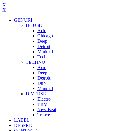
X
X
GENURI
HOUSE
Acid
Chicago
Deep
Detroit
Minimal
Tech
TECHNO
Acid
Deep
Detroit
Dub
Minimal
DIVERSE
Electro
EBM
New Beat
Trance
LABEL
DESPRE
CONTACT