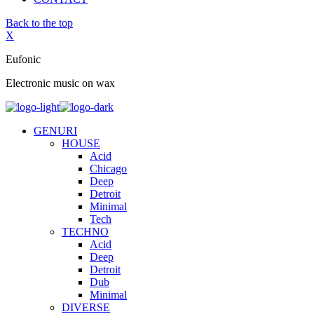
Back to the top
X
Eufonic
Electronic music on wax
GENURI
HOUSE
Acid
Chicago
Deep
Detroit
Minimal
Tech
TECHNO
Acid
Deep
Detroit
Dub
Minimal
DIVERSE