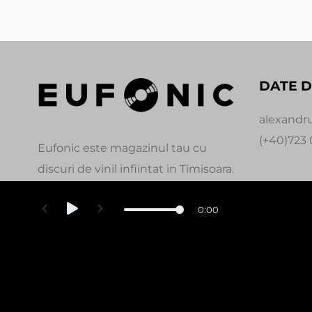
DATE D
alexandr
(+40)723 
Eufonic este magazinul tau cu
discuri de vinil infiintat in Timisoara.
0:00
© Copyright