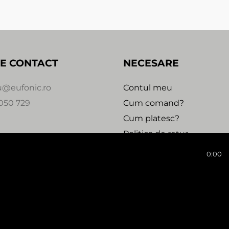
E CONTACT
NECESARE
u@eufonic.ro
Contul meu
050 729
Cum comand?
Cum platesc?
Politica de retur
Urmareste comanda
0:00
 2020 - 2021 - EUFONIC -
Magazin online realizat de We