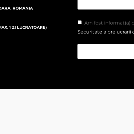
SOARA, ROMANIA
Am fost informat(a)
X. 1 ZI LUCRATOARE)
Securitate a prelucrarii 