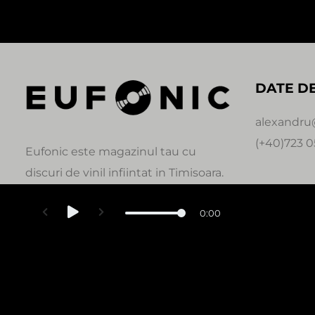
DATE D
alexandru
(+40)723 0
Eufonic este magazinul tau cu
discuri de vinil infiintat in Timisoara.
0:00
© Copyright