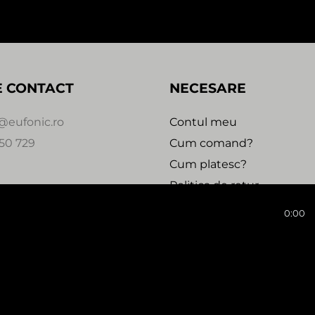
E CONTACT
NECESARE
@eufonic.ro
Contul meu
50 729
Cum comand?
Cum platesc?
Politica de retur
Urmareste comanda
0:00
 2020 - 2021 - EUFONIC -
Magazin online realizat de We